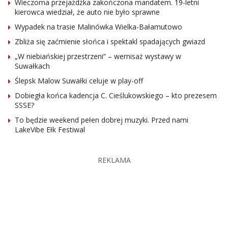
Wieczorna przejażdżka zakończona mandatem. 19-letni
kierowca wiedział, że auto nie było sprawne
Wypadek na trasie Malinówka Wielka-Bałamutowo
Zbliża się zaćmienie słońca i spektakl spadających gwiazd
„W niebiańskiej przestrzeni” – wernisaż wystawy w
Suwałkach
Ślepsk Malow Suwałki celuje w play-off
Dobiegła końca kadencja C. Cieślukowskiego – kto prezesem
SSSE?
To będzie weekend pełen dobrej muzyki. Przed nami
LakeVibe Ełk Festiwal
REKLAMA