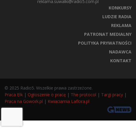
reklama.suwalki@radio5.com.pl
KONKURSY
LUDZIE RADIA
REKLAMA
PATRONAT MEDIALNY
POLITYKA PRYWATNOŚCI
NADAWCA
KONTAKT
© 2025 Radio5. Wszelkie prawa zastrzeżone.
Praca Ełk
|
Ogłoszenie o pracę
|
The protocol
|
Targi pracy
|
Praca na Gowork.pl
|
Kwiaciarnia Laflora.pl