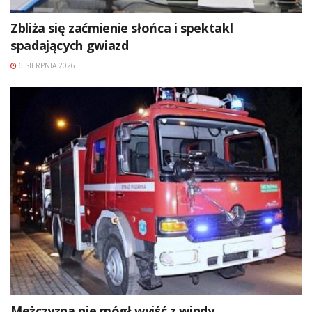
Zbliża się zaćmienie słońca i spektakl
spadających gwiazd
6 SIERPNIA 2026
Mężczyzna nie mógł wyjść z windy