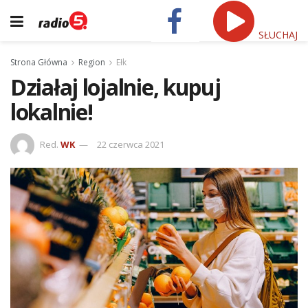
SŁUCHAJ
Strona Główna
Region
Ełk
Działaj lojalnie, kupuj
lokalnie!
Red.
WK
22 czerwca 2021