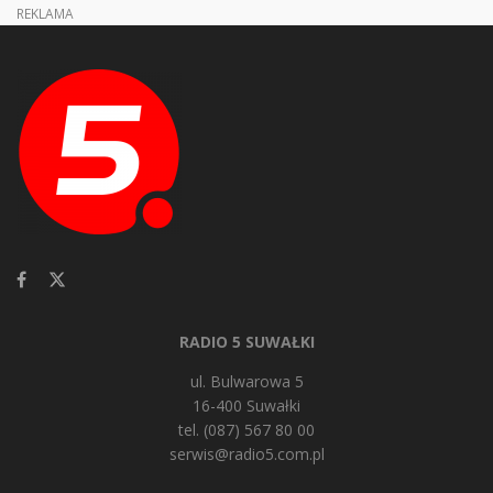
REKLAMA
RADIO 5 SUWAŁKI
ul. Bulwarowa 5
16-400 Suwałki
tel. (087) 567 80 00
serwis@radio5.com.pl