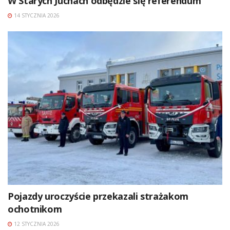
W Starych Juchach odbędzie się referendum
14 STYCZNIA 2026
Pojazdy uroczyście przekazali strażakom
ochotnikom
12 STYCZNIA 2026