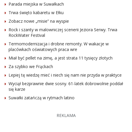
Parada miejska w Suwałkach
Trwa święto kabaretu w Ełku
Zobacz nowe „misie” na wyspie
Rock i szanty w malowniczej scenerii Jeziora Serwy. Trwa
RockWater Festival
Termomodernizacja i drobne remonty. W wakacje w
placówkach oświatowych praca wre
Miał być pellet na zimę, a jest strata 11 tysięcy złotych
Za szybko we Frąckach
Lepiej tę wiedzę mieć i niech się nam nie przyda w praktyce
Wyciął bezprawnie dwie sosny. 61-latek dobrowolnie poddał
się karze
Suwałki zatańczą w rytmach latino
REKLAMA