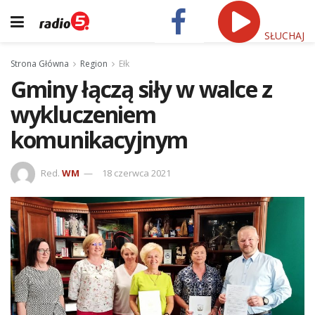
SŁUCHAJ
Strona Główna
Region
Ełk
Gminy łączą siły w walce z
wykluczeniem
komunikacyjnym
Red.
WM
18 czerwca 2021