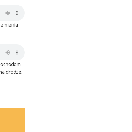
ełnienia
samochodem
 na drodze.