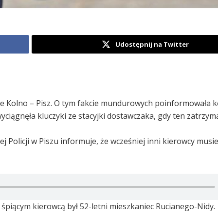
Udostępnij na Twitter
ie Kolno – Pisz. O tym fakcie mundurowych poinformowała k
iągnęła kluczyki ze stacyjki dostawczaka, gdy ten zatrzyma
olicji w Piszu informuje, że wcześniej inni kierowcy musie
tym śpiącym kierowcą był 52-letni mieszkaniec Rucianego-Nidy.