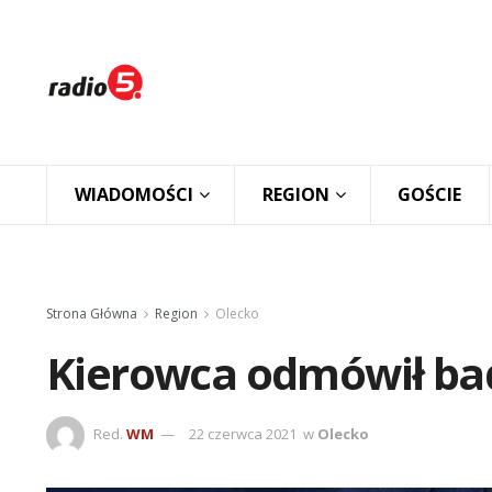
WIADOMOŚCI
REGION
GOŚCIE
Strona Główna
Region
Olecko
Kierowca odmówił b
Red.
WM
22 czerwca 2021
w
Olecko