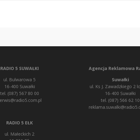
RADIO 5 SUWAŁKI
Agencja Reklamowa Ra
ul. Bulwarowa 5
Suwałki
16-400 Suwałki
ul. Ks J. Zawadzkiego 2 lo
tel. (087) 567 80 00
16-400 Suwałki
erwis@radio5.com.pl
tel. (087) 566 62 10
reklama.suwalki@radio5.
RADIO 5 EŁK
ul. Małeckich 2