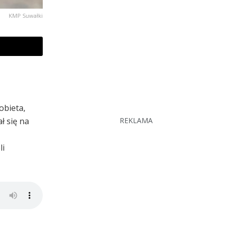
KMP Suwałki
obieta,
ł się na
REKLAMA
li