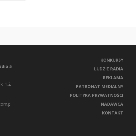
KONKURSY
dio 5
LUDZIE RADIA
REKLAMA
k. 1.2
PATRONAT MEDIALNY
POLITYKA PRYWATNOŚCI
com.pl
NADAWCA
KONTAKT