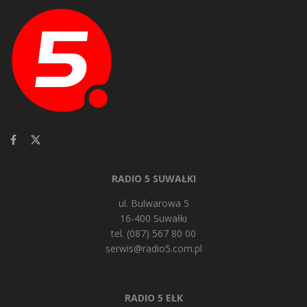
RADIO 5 SUWAŁKI
ul. Bulwarowa 5
16-400 Suwałki
tel. (087) 567 80 00
serwis@radio5.com.pl
RADIO 5 EŁK