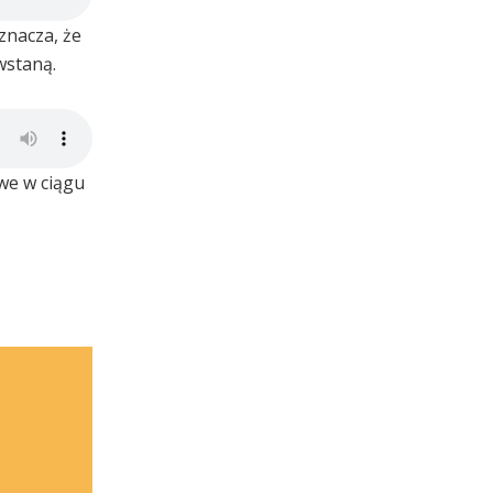
znacza, że
wstaną.
we w ciągu