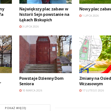
ny
Największy plac zabaw w
Nowy plac zaba
fa
historii Sejn powstanie na
1 LIPCA 2026
Łąkach Biskupich
3 LIPCA 2026
Powstaje Dzienny Dom
Zmiany na Osied
”
Seniora
Wczasowym
10 MARCA 2026
17 LUTEGO 2026
POKAŻ WIĘCEJ