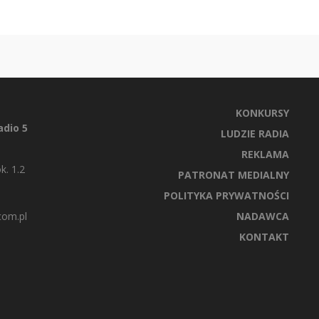
KONKURSY
dio 5
LUDZIE RADIA
REKLAMA
k. 1.2
PATRONAT MEDIALNY
POLITYKA PRYWATNOŚCI
com.pl
NADAWCA
KONTAKT