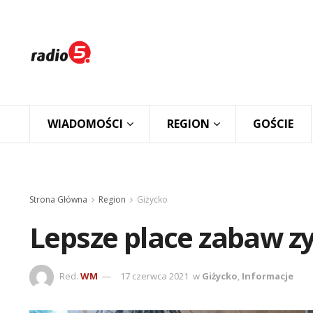
WIADOMOŚCI
REGION
GOŚCIE
Strona Główna
Region
Giżycko
Lepsze place zabaw zy
Red.
WM
17 czerwca 2021
w
Giżycko
,
Informacje