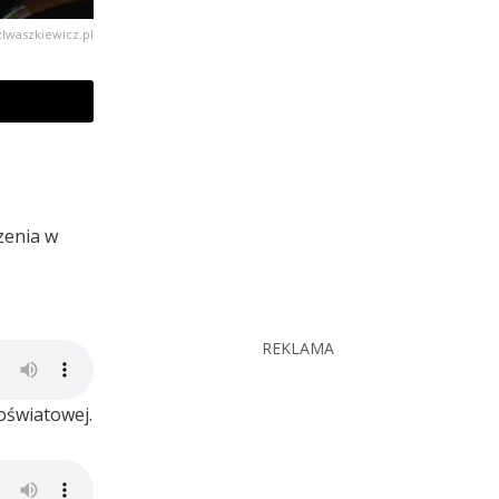
zIwaszkiewicz.pl
zenia w
REKLAMA
oświatowej.