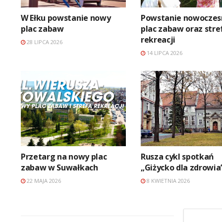
W Ełku powstanie nowy
Powstanie nowoczes
plac zabaw
plac zabaw oraz stre
rekreacji
28 LIPCA 2026
14 LIPCA 2026
Przetarg na nowy plac
Rusza cykl spotkań
zabaw w Suwałkach
„Giżycko dla zdrowia
22 MAJA 2026
8 KWIETNIA 2026