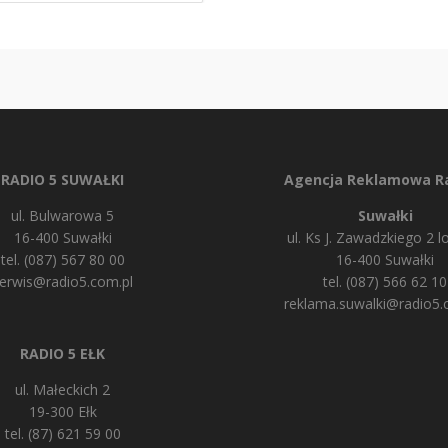
RADIO 5 SUWAŁKI
Agencja Reklamowa Ra
ul. Bulwarowa 5
Suwałki
16-400 Suwałki
ul. Ks J. Zawadzkiego 2 lo
tel. (087) 567 80 00
16-400 Suwałki
erwis@radio5.com.pl
tel. (087) 566 62 10
reklama.suwalki@radio5.
RADIO 5 EŁK
ul. Małeckich 2
19-300 Ełk
tel. (87) 621 59 00