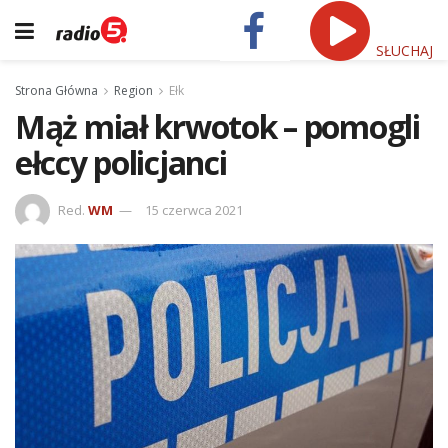
SŁUCHAJ
Strona Główna
Region
Ełk
Mąż miał krwotok – pomogli
ełccy policjanci
Red.
WM
15 czerwca 2021