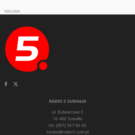
REKLAMA
RADIO 5 SUWAŁKI
ul. Bulwarowa 5
16-400 Suwałki
tel. (087) 567 80 00
serwis@radio5.com.pl