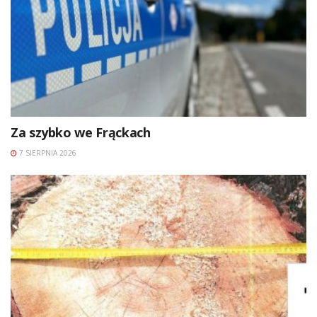
Za szybko we Frąckach
7 SIERPNIA 2026