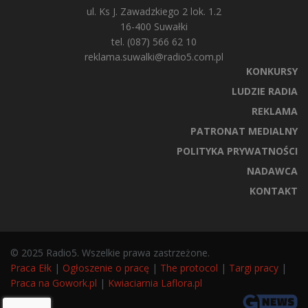
ul. Ks J. Zawadzkiego 2 lok. 1.2
16-400 Suwałki
tel. (087) 566 62 10
reklama.suwalki@radio5.com.pl
KONKURSY
LUDZIE RADIA
REKLAMA
PATRONAT MEDIALNY
POLITYKA PRYWATNOŚCI
NADAWCA
KONTAKT
© 2025 Radio5. Wszelkie prawa zastrzeżone.
Praca Ełk
|
Ogłoszenie o pracę
|
The protocol
|
Targi pracy
|
Praca na Gowork.pl
|
Kwiaciarnia Laflora.pl