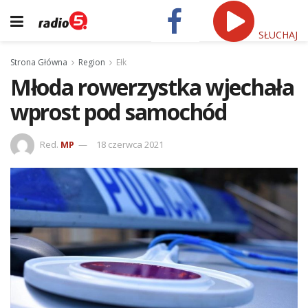
SŁUCHAJ
Strona Główna
Region
Ełk
Młoda rowerzystka wjechała
wprost pod samochód
Red.
MP
18 czerwca 2021