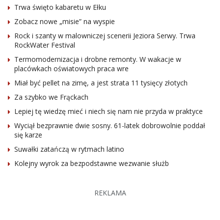
Trwa święto kabaretu w Ełku
Zobacz nowe „misie” na wyspie
Rock i szanty w malowniczej scenerii Jeziora Serwy. Trwa
RockWater Festival
Termomodernizacja i drobne remonty. W wakacje w
placówkach oświatowych praca wre
Miał być pellet na zimę, a jest strata 11 tysięcy złotych
Za szybko we Frąckach
Lepiej tę wiedzę mieć i niech się nam nie przyda w praktyce
Wyciął bezprawnie dwie sosny. 61-latek dobrowolnie poddał
się karze
Suwałki zatańczą w rytmach latino
Kolejny wyrok za bezpodstawne wezwanie służb
REKLAMA