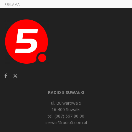
REKLAMA
RADIO 5 SUWAŁKI
ul. Bulwarowa 5
16-400 Suwałki
tel. (087) 567 80 00
serwis@radio5.com.pl