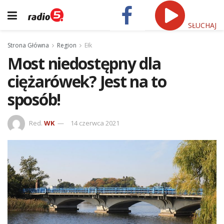
SŁUCHAJ
Strona Główna
Region
Ełk
Most niedostępny dla
ciężarówek? Jest na to
sposób!
Red.
WK
14 czerwca 2021