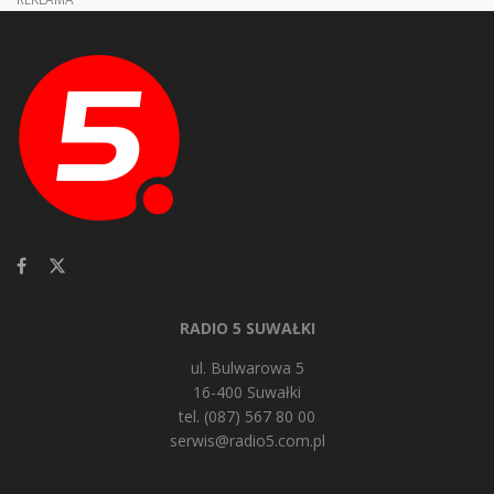
RADIO 5 SUWAŁKI
ul. Bulwarowa 5
16-400 Suwałki
tel. (087) 567 80 00
serwis@radio5.com.pl