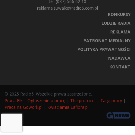
tel. (087) 566 62 10
reklama.suwalki@radio5.com.pl
KONKURSY
LUDZIE RADIA
REKLAMA
PATRONAT MEDIALNY
POLITYKA PRYWATNOŚCI
NADAWCA
KONTAKT
© 2025 Radio5. Wszelkie prawa zastrzeżone.
Praca Ełk
|
Ogłoszenie o pracę
|
The protocol
|
Targi pracy
|
Praca na Gowork.pl
|
Kwiaciarnia Laflora.pl