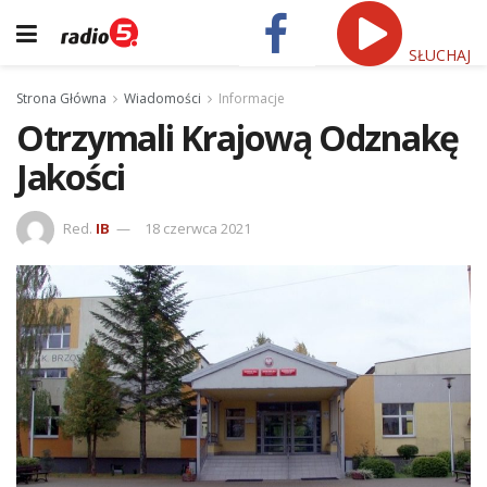
SŁUCHAJ
Strona Główna
Wiadomości
Informacje
Otrzymali Krajową Odznakę
Jakości
Red.
IB
18 czerwca 2021