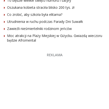
To będzie wielkie święto humoru i satyry
Oszukana kobieta straciła blisko 200 tys. zł
Co zrobić, aby szkoła była elitarna?
Utrudnienia w ruchu podczas Parady Dni Suwałk
Zawieźli nieśmiertelniki rodzinom jeńców
Moc atrakcji na Plaży Miejskiej w Giżycku. Gwiazdą wieczoru
będzie Afromental
REKLAMA