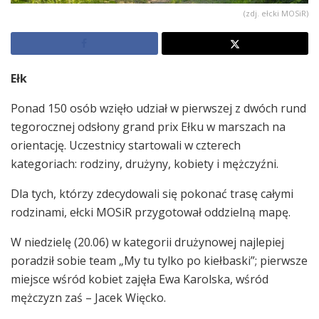
(zdj. ełcki MOSiR)
Ełk
Ponad 150 osób wzięło udział w pierwszej z dwóch rund
tegorocznej odsłony grand prix Ełku w marszach na
orientację. Uczestnicy startowali w czterech
kategoriach: rodziny, drużyny, kobiety i mężczyźni.
Dla tych, którzy zdecydowali się pokonać trasę całymi
rodzinami, ełcki MOSiR przygotował oddzielną mapę.
W niedzielę (20.06) w kategorii drużynowej najlepiej
poradził sobie team „My tu tylko po kiełbaski”; pierwsze
miejsce wśród kobiet zajęła Ewa Karolska, wśród
mężczyzn zaś – Jacek Więcko.