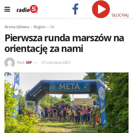
SŁUCHAJ
Strona Główna
Region
Ełk
Pierwsza runda marszów na
orientację za nami
Red.
MP
21 czerwca 2021