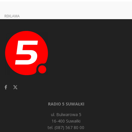
REKLAMA
RADIO 5 SUWAŁKI
ul. Bulwarowa 5
16-400 Suwałki
tel. (087) 567 80 00