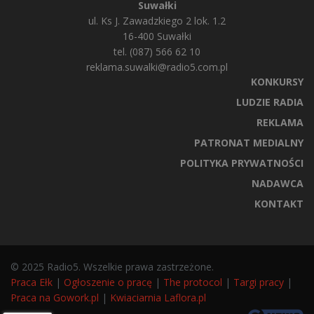
Suwałki
ul. Ks J. Zawadzkiego 2 lok. 1.2
16-400 Suwałki
tel. (087) 566 62 10
reklama.suwalki@radio5.com.pl
KONKURSY
LUDZIE RADIA
REKLAMA
PATRONAT MEDIALNY
POLITYKA PRYWATNOŚCI
NADAWCA
KONTAKT
© 2025 Radio5. Wszelkie prawa zastrzeżone.
Praca Ełk
|
Ogłoszenie o pracę
|
The protocol
|
Targi pracy
|
Praca na Gowork.pl
|
Kwiaciarnia Laflora.pl