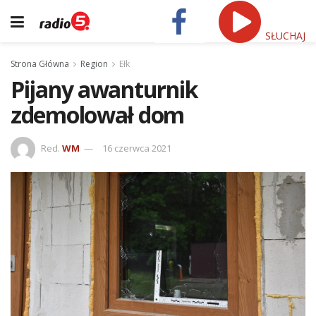
SŁUCHAJ
Strona Główna
Region
Ełk
Pijany awanturnik
zdemolował dom
Red.
WM
16 czerwca 2021