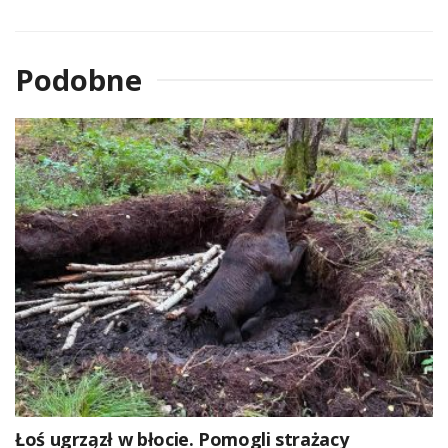
Podobne
Łoś ugrzązł w błocie. Pomogli strażacy