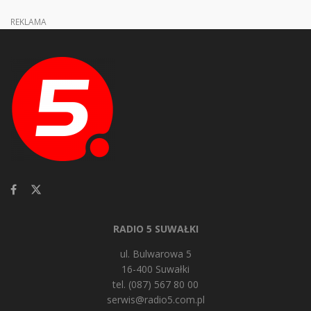
REKLAMA
RADIO 5 SUWAŁKI
ul. Bulwarowa 5
16-400 Suwałki
tel. (087) 567 80 00
serwis@radio5.com.pl