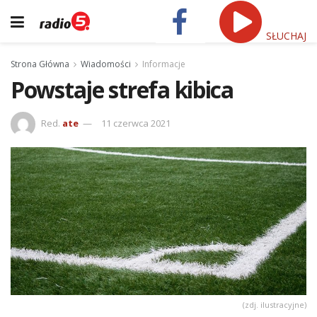
SŁUCHAJ
Strona Główna
Wiadomości
Informacje
Powstaje strefa kibica
Red.
ate
11 czerwca 2021
(zdj. ilustracyjne)