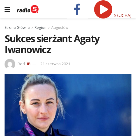
SŁUCHAJ
Strona Główna
Region
Augustów
Sukces sierżant Agaty
Iwanowicz
Red.
IB
21 czerwca 2021