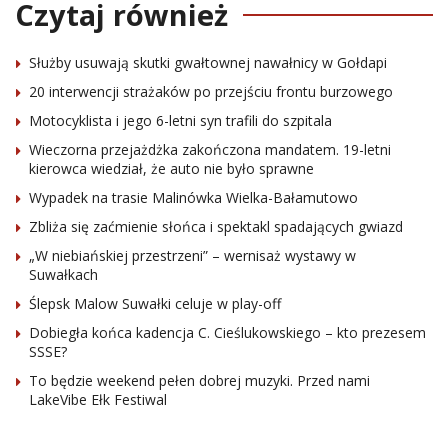
Czytaj również
Służby usuwają skutki gwałtownej nawałnicy w Gołdapi
20 interwencji strażaków po przejściu frontu burzowego
Motocyklista i jego 6-letni syn trafili do szpitala
Wieczorna przejażdżka zakończona mandatem. 19-letni
kierowca wiedział, że auto nie było sprawne
Wypadek na trasie Malinówka Wielka-Bałamutowo
Zbliża się zaćmienie słońca i spektakl spadających gwiazd
„W niebiańskiej przestrzeni” – wernisaż wystawy w
Suwałkach
Ślepsk Malow Suwałki celuje w play-off
Dobiegła końca kadencja C. Cieślukowskiego – kto prezesem
SSSE?
To będzie weekend pełen dobrej muzyki. Przed nami
LakeVibe Ełk Festiwal