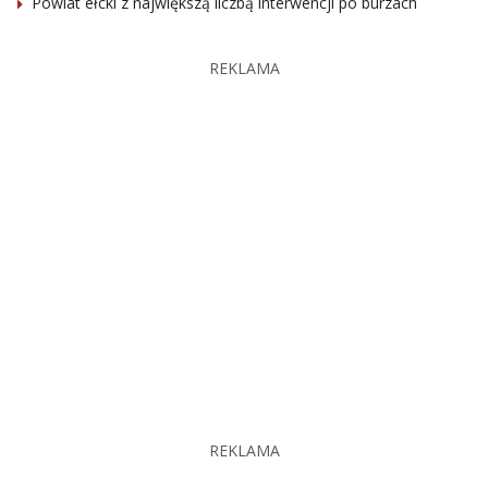
Powiat ełcki z największą liczbą interwencji po burzach
REKLAMA
REKLAMA