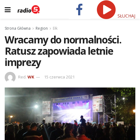
SŁUCHAJ
Strona Główna
Region
Ełk
Wracamy do normalności.
Ratusz zapowiada letnie
imprezy
Red.
WK
15 czerwca 2021