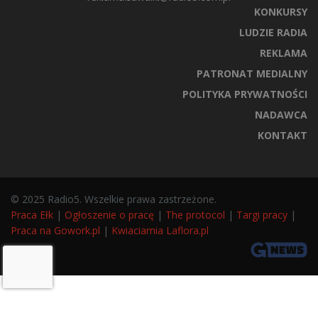
KONKURSY
LUDZIE RADIA
REKLAMA
PATRONAT MEDIALNY
POLITYKA PRYWATNOŚCI
NADAWCA
KONTAKT
© 2025 Radio5. Wszelkie prawa zastrzeżone.
Praca Ełk
|
Ogłoszenie o pracę
|
The protocol
|
Targi pracy
|
Praca na Gowork.pl
|
Kwiaciarnia Laflora.pl