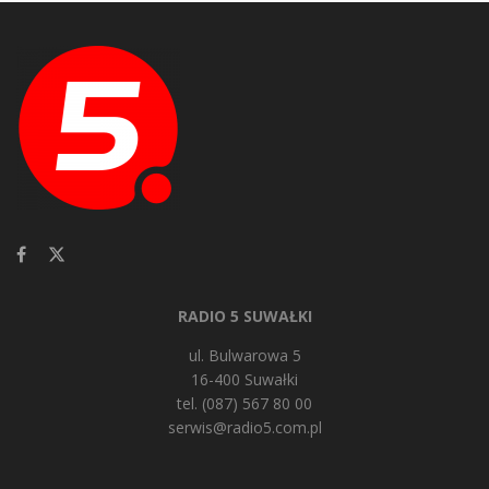
RADIO 5 SUWAŁKI
ul. Bulwarowa 5
16-400 Suwałki
tel. (087) 567 80 00
serwis@radio5.com.pl