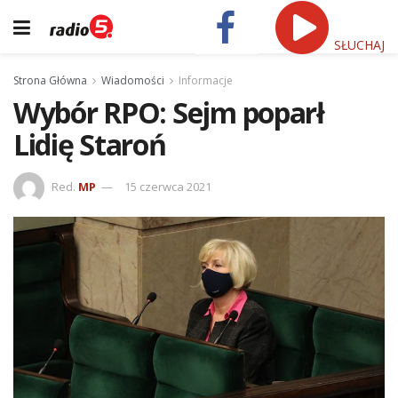
SŁUCHAJ
Strona Główna
Wiadomości
Informacje
Wybór RPO: Sejm poparł
Lidię Staroń
Red.
MP
15 czerwca 2021