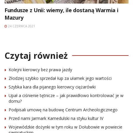
Fundusze z Unii: wiemy, ile dostaną Warmia i
Mazury
24 CZERWCA 2021
Czytaj również
Kolejni kierowcy bez prawa jazdy
Złodziej szybko sprzedał łup za ułamek jego wartości
Szybka kara dla pijanego kierowcy ciężarówki
Upał a ciśnienie tętnicze – jak prawidłowo kontrolować je w
domu?
Podpisali umowę na budowę Centrum Archeologicznego
Przed nami Jarmark Kamedulski na styku kultur IV
Wojewódzkie dożynki w tym roku w Dołubowie w powiecie
siemiatyckim