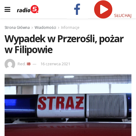
SŁUCHAJ
Strona Główna
Wiadomości
Informacje
Wypadek w Przerośli, pożar
w Filipowie
Red.
IB
16 czerwca 2021