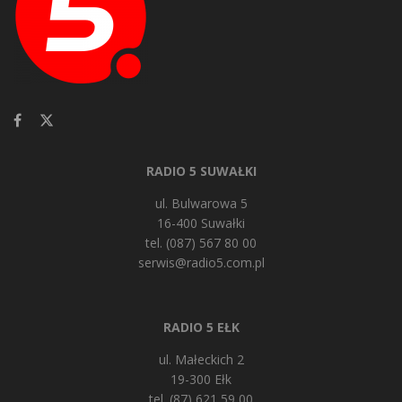
RADIO 5 SUWAŁKI
ul. Bulwarowa 5
16-400 Suwałki
tel. (087) 567 80 00
serwis@radio5.com.pl
RADIO 5 EŁK
ul. Małeckich 2
19-300 Ełk
tel. (87) 621 59 00