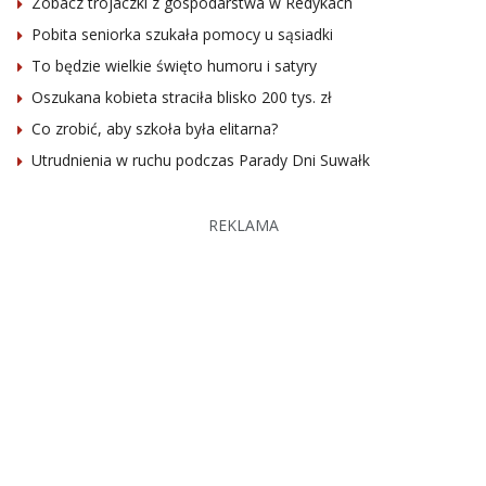
Zobacz trojaczki z gospodarstwa w Redykach
Pobita seniorka szukała pomocy u sąsiadki
To będzie wielkie święto humoru i satyry
Oszukana kobieta straciła blisko 200 tys. zł
Co zrobić, aby szkoła była elitarna?
Utrudnienia w ruchu podczas Parady Dni Suwałk
REKLAMA