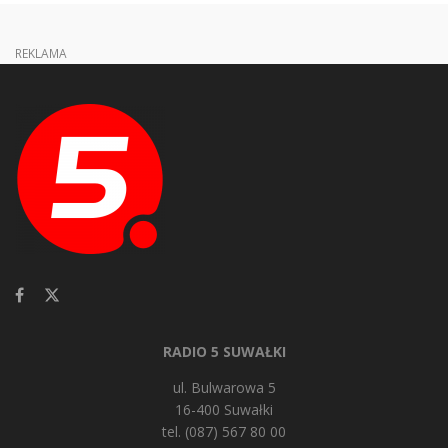
REKLAMA
RADIO 5 SUWAŁKI
ul. Bulwarowa 5
16-400 Suwałki
tel. (087) 567 80 00