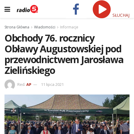
SŁUCHAJ
Strona Główna
Wiadomości
Informacje
Obchody 76. rocznicy
Obławy Augustowskiej pod
przewodnictwem Jarosława
Zielińskiego
Red.
AP
11 lipca 2021