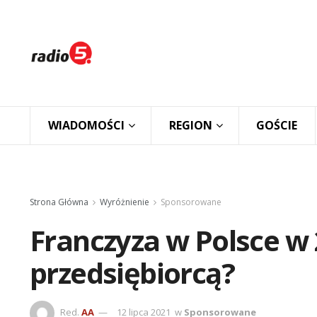
WIADOMOŚCI
REGION
GOŚCIE
Strona Główna
Wyróżnienie
Sponsorowane
Franczyza w Polsce w 
przedsiębiorcą?
Red.
AA
12 lipca 2021
w
Sponsorowane