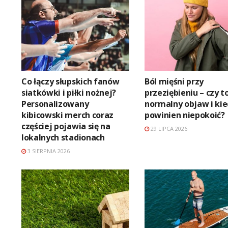
Co łączy słupskich fanów
Ból mięśni przy
siatkówki i piłki nożnej?
przeziębieniu – czy t
Personalizowany
normalny objaw i ki
kibicowski merch coraz
powinien niepokoić?
częściej pojawia się na
29 LIPCA 2026
lokalnych stadionach
3 SIERPNIA 2026