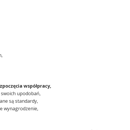
h,
zpoczęcia współpracy,
g swoich upodobań,
wane są standardy,
ne wynagrodzenie,