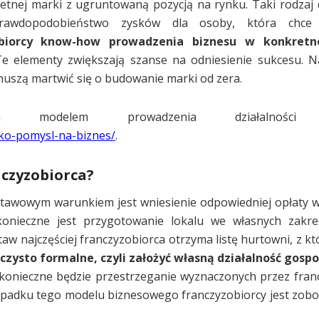
nej marki z ugruntowaną pozycją na rynku. Taki rodzaj d
prawdopodobieństwo zysków dla osoby, która chce 
biorcy know-how prowadzenia biznesu w konkretne
e elementy zwiększają szanse na odniesienie sukcesu. N
 muszą martwić się o budowanie marki od zera.
im modelem prowadzenia działalności 
ako-pomysl-na-biznes/
.
nczyzobiorca?
stawowym warunkiem jest wniesienie odpowiedniej opłaty w
konieczne jest przygotowanie lokalu we własnych zakre
taw najczęściej franczyzobiorca otrzyma listę hurtowni, z k
zysto formalne, czyli założyć własną działalność gospo
onieczne będzie przestrzeganie wyznaczonych przez fran
ypadku tego modelu biznesowego franczyzobiorcy jest zob