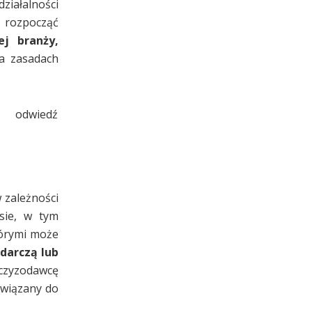
ziałalności
rozpocząć
j branży,
a zasadach
odwiedź
 zależności
sie, w tym
tórymi może
darczą lub
czyzodawcę
owiązany do