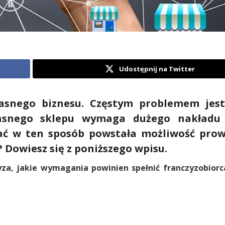
Udostępnij na Twitter
asnego biznesu. Częstym problemem jest
łasnego sklepu wymaga dużego nakładu 
iać w ten sposób powstała możliwość pro
ty? Dowiesz się z poniższego wpisu.
yza, jakie wymagania powinien spełnić franczyzobiorca