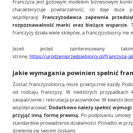
Franczyza jest gotowym modelem biznesowym konkret
charakteryzuje powtarzalność, co daje duże 
współpracę.
Franczyzodawca zapewnia przedsię
rozpoznawalność marki oraz bieżące wsparcie.
T
franczyzy działa wiele sklepów, a franczyzobiorcy nie
Jeżeli jesteś zainteresowany tak
stronę:
https://urodzeniprzedsiebiorcy.pl/franczyza-j
Jakie wymagania powinien spełnić fra
Zostać franczyzobiorcą może praktycznie każdy. Pod
od rodzaju franczyzy. W niektórych przypadkach 
zaopatrzenie i rekrutacja pracowników. W kwestii dos
współpracować.
Dodatkowo należy spełnić wymogi c
przyjąć inną formę prawną.
Po podpisaniu umowy k
standardów prowadzenia działalności. Ponadto w prz
dzielenia się swoimi zyskami.