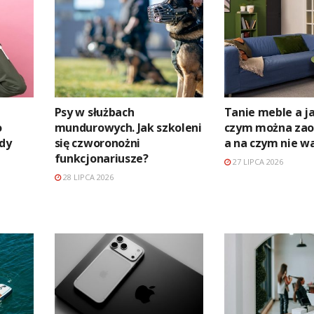
Psy w służbach
Tanie meble a ja
o
mundurowych. Jak szkoleni
czym można zaos
edy
się czworonożni
a na czym nie w
funkcjonariusze?
27 LIPCA 2026
28 LIPCA 2026