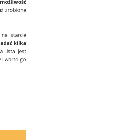
 możliwość
uż zrobione
na starcie
iadać kilka
 lista jest
 i warto go