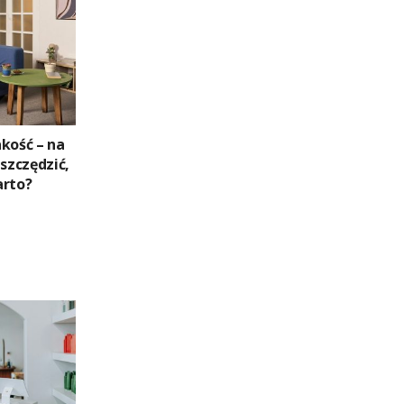
kość – na
zczędzić,
arto?