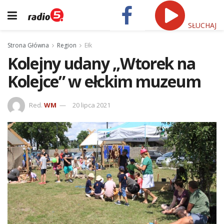
SŁUCHAJ
Strona Główna
Region
Ełk
Kolejny udany „Wtorek na
Kolejce” w ełckim muzeum
Red.
WM
20 lipca 2021