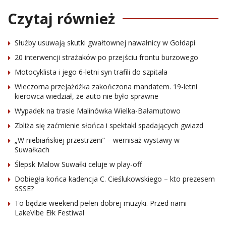
Czytaj również
Służby usuwają skutki gwałtownej nawałnicy w Gołdapi
20 interwencji strażaków po przejściu frontu burzowego
Motocyklista i jego 6-letni syn trafili do szpitala
Wieczorna przejażdżka zakończona mandatem. 19-letni
kierowca wiedział, że auto nie było sprawne
Wypadek na trasie Malinówka Wielka-Bałamutowo
Zbliża się zaćmienie słońca i spektakl spadających gwiazd
„W niebiańskiej przestrzeni” – wernisaż wystawy w
Suwałkach
Ślepsk Malow Suwałki celuje w play-off
Dobiegła końca kadencja C. Cieślukowskiego – kto prezesem
SSSE?
To będzie weekend pełen dobrej muzyki. Przed nami
LakeVibe Ełk Festiwal