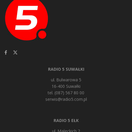
RADIO 5 SUWAŁKI
ul. Bulwarowa 5
16-400 Suwałki
tel. (087) 567 80 00
serwis@radio5.com.pl
RADIO 5 EŁK
ul. Małeckich 2