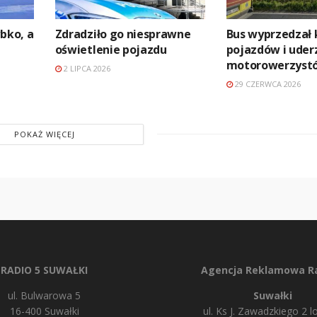
ybko, a
Zdradziło go niesprawne
Bus wyprzedzał
oświetlenie pojazdu
pojazdów i uder
motorowerzyst
2 LIPCA 2026
29 CZERWCA 2026
POKAŻ WIĘCEJ
RADIO 5 SUWAŁKI
Agencja Reklamowa Ra
ul. Bulwarowa 5
Suwałki
16-400 Suwałki
ul. Ks J. Zawadzkiego 2 lo