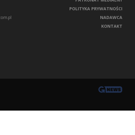
POLITYKA PRYWATNOŚCI
com.pl
NADAWCA
KONTAKT