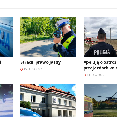
ł
Stracili prawo jazdy
Apelują o ostroż
przejazdach kol
15 LIPCA 2026
8 LIPCA 2026