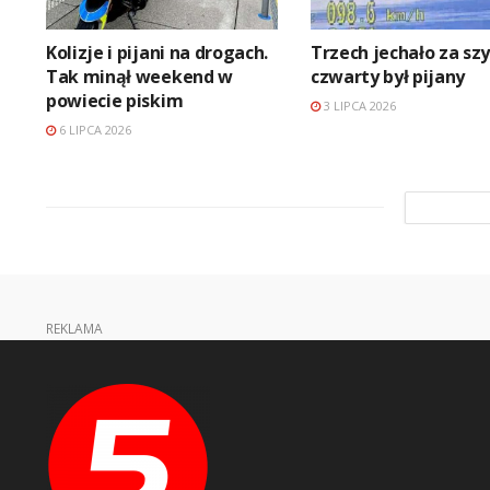
Kolizje i pijani na drogach.
Trzech jechało za sz
Tak minął weekend w
czwarty był pijany
powiecie piskim
3 LIPCA 2026
6 LIPCA 2026
REKLAMA