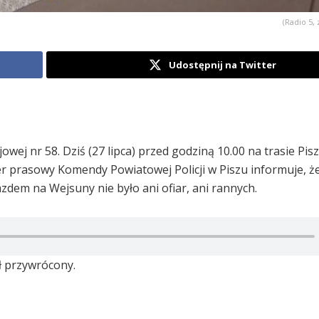
(Radio 5, 
Udostępnij na Twitter
wej nr 58. Dziś (27 lipca) przed godziną 10.00 na trasie Pis
cer prasowy Komendy Powiatowej Policji w Piszu informuje, ż
dem na Wejsuny nie było ani ofiar, ani rannych.
ł przywrócony.