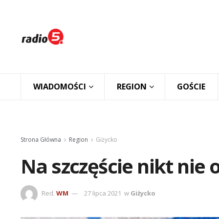
WIADOMOŚCI
REGION
GOŚCIE
Strona Główna
Region
Giżycko
Na szczęście nikt nie 
Red.
WM
27 lipca 2021
w
Giżycko