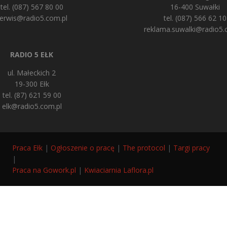
tel. (087) 567 80 00
16-400 Suwałki
erwis@radio5.com.pl
tel. (087) 566 62 10
reklama.suwalki@radio5.
RADIO 5 EŁK
ul. Małeckich 2
19-300 Ełk
tel. (87) 621 59 00
elk@radio5.com.pl
Praca Ełk
|
Ogłoszenie o pracę
|
The protocol
|
Targi pracy
|
Praca na Gowork.pl
|
Kwiaciarnia Laflora.pl