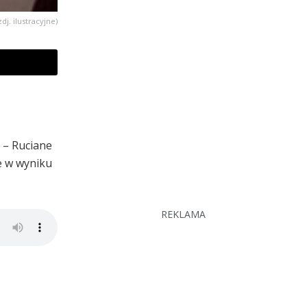
zdj. ilustracyjne)
z – Ruciane
e w wyniku
REKLAMA