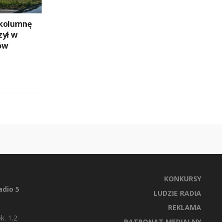
 kolumnę
zył w
ów
KONKURSY
dio 5
LUDZIE RADIA
REKLAMA
k. 1.2
PATRONAT MEDIALNY