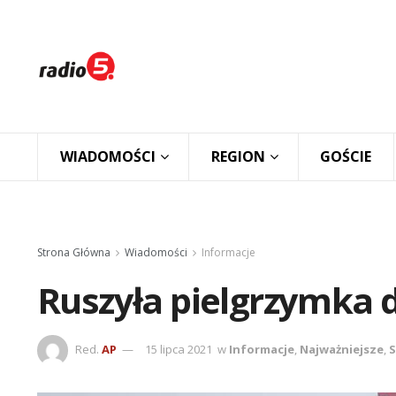
WIADOMOŚCI
REGION
GOŚCIE
Strona Główna
Wiadomości
Informacje
Ruszyła pielgrzymka 
Red.
AP
15 lipca 2021
w
Informacje
,
Najważniejsze
,
S