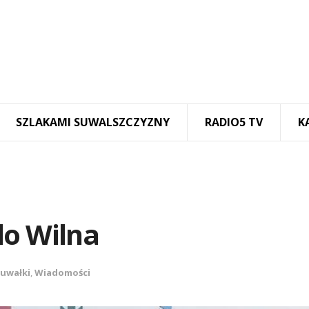
SZLAKAMI SUWALSZCZYZNY
RADIO5 TV
K
do Wilna
uwałki
,
Wiadomości