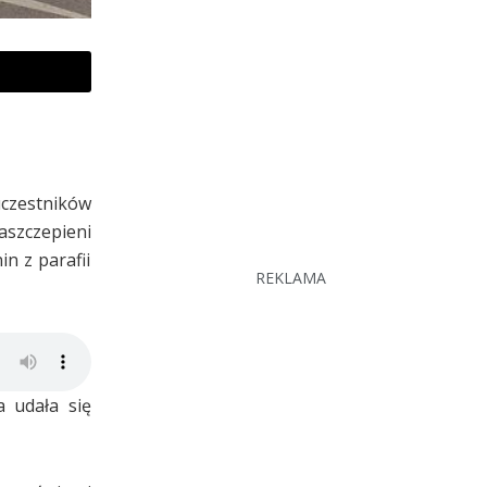
uczestników
szczepieni
n z parafii
REKLAMA
 udała się