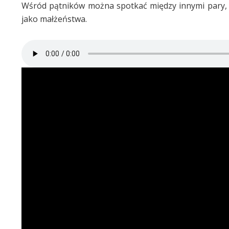
Wśród pątników można spotkać między innymi pary, kt
jako małżeństwa.