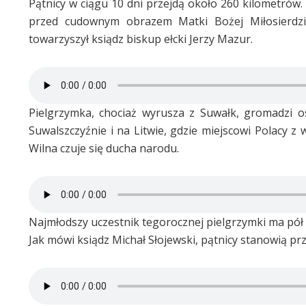
Pątnicy w ciągu 10 dni przejdą około 260 kilometrów.
przed cudownym obrazem Matki Bożej Miłosierdzi
towarzyszył ksiądz biskup ełcki Jerzy Mazur.
Pielgrzymka, chociaż wyrusza z Suwałk, gromadzi os
Suwalszczyźnie i na Litwie, gdzie miejscowi Polacy z
Wilna czuje się ducha narodu.
Najmłodszy uczestnik tegorocznej pielgrzymki ma pół 
Jak mówi ksiądz Michał Słojewski, pątnicy stanowią pr