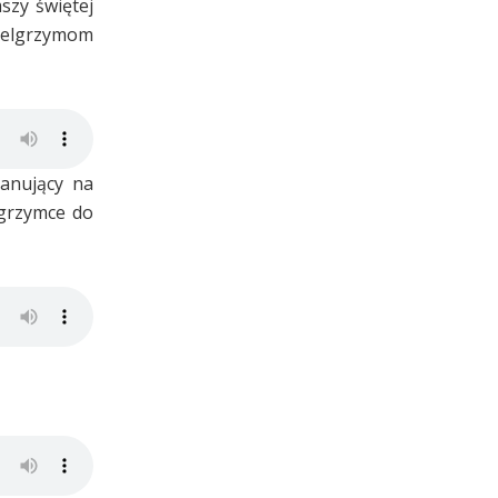
szy świętej
ielgrzymom
panujący na
lgrzymce do