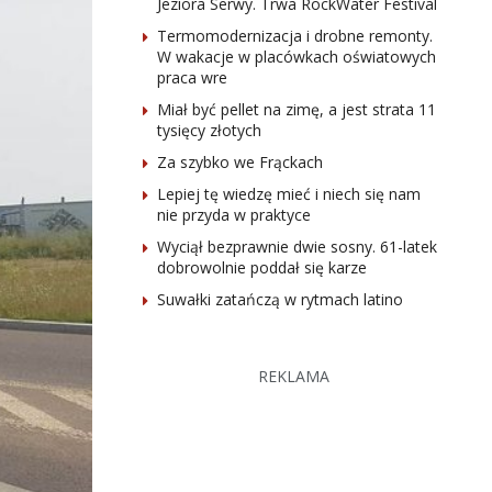
Jeziora Serwy. Trwa RockWater Festival
Termomodernizacja i drobne remonty.
W wakacje w placówkach oświatowych
praca wre
Miał być pellet na zimę, a jest strata 11
tysięcy złotych
Za szybko we Frąckach
Lepiej tę wiedzę mieć i niech się nam
nie przyda w praktyce
Wyciął bezprawnie dwie sosny. 61-latek
dobrowolnie poddał się karze
Suwałki zatańczą w rytmach latino
REKLAMA