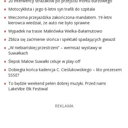
20 interwencji strażaków po przejściu frontu burzowego
Motocyklista i jego 6-letni syn trafili do szpitala
Wieczorna przejażdżka zakończona mandatem. 19-letni
kierowca wiedział, że auto nie było sprawne
Wypadek na trasie Malinówka Wielka-Bałamutowo
Zbliża się zaćmienie słońca i spektakl spadających gwiazd
„W niebiańskiej przestrzeni” – wernisaż wystawy w
Suwałkach
Ślepsk Malow Suwałki celuje w play-off
Dobiegła końca kadencja C. Cieślukowskiego – kto prezesem
SSSE?
To będzie weekend pełen dobrej muzyki. Przed nami
LakeVibe Ełk Festiwal
REKLAMA