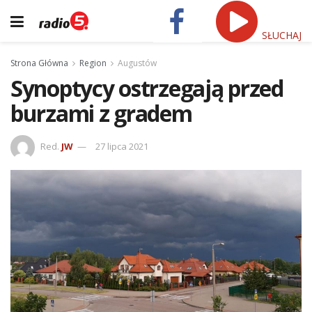
SŁUCHAJ
Strona Główna
Region
Augustów
Synoptycy ostrzegają przed
burzami z gradem
Red.
JW
27 lipca 2021