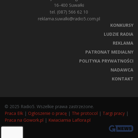
16-400 Suwałki
tel. (087) 566 62 10
reklama.suwalki@radio5.com.pl
KONKURSY
LUDZIE RADIA
REKLAMA
PATRONAT MEDIALNY
POLITYKA PRYWATNOŚCI
NADAWCA
KONTAKT
© 2025 Radio5. Wszelkie prawa zastrzeżone.
Praca Ełk
|
Ogłoszenie o pracę
|
The protocol
|
Targi pracy
|
Praca na Gowork.pl
|
Kwiaciarnia Laflora.pl