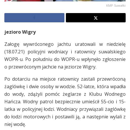
KMP Suwałki
jezioro Wigry
Załogę wywróconego jachtu uratowali w niedzielę
(18.07.21) policyjni wodniacy i ratownicy suwalskiego
WOPR-u. Po południu do WOPR-u wpłynęło zgłoszenie
o przewróconym jachcie na jeziorze Wigry.
Po dotarciu na miejsce ratownicy zastali przewróconą
żaglówkę i dwie osoby w wodzie. 52-latce, która wpadła
do wody, zdążyli pomóc żeglarze z Klubu Wodnego
Hańcza. Wodny patrol bezpiecznie umieścił 55-cio i 15-
latka w policyjnej łodzi. Wodniacy przywiązali żaglówkę
do łodzi motorowych i postawili ją, a następnie wylali z
niej wodę.