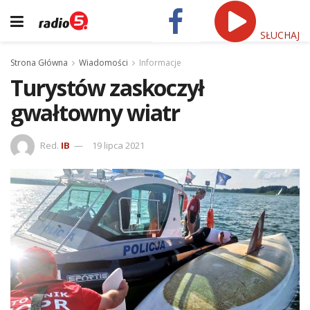
SŁUCHAJ
Strona Główna
Wiadomości
Informacje
Turystów zaskoczył
gwałtowny wiatr
Red.
IB
19 lipca 2021