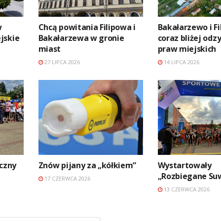
w
Chcą powitania Filipowa i
Bakałarzewo i Fi
jskie
Bakałarzewa w gronie
coraz bliżej odz
miast
praw miejskich
27 LIPCA 2026
14 LIPCA 2026
iczny
Znów pijany za „kółkiem”
Wystartowały
„Rozbiegane Suw
17 CZERWCA 2026
13 CZERWCA 2026