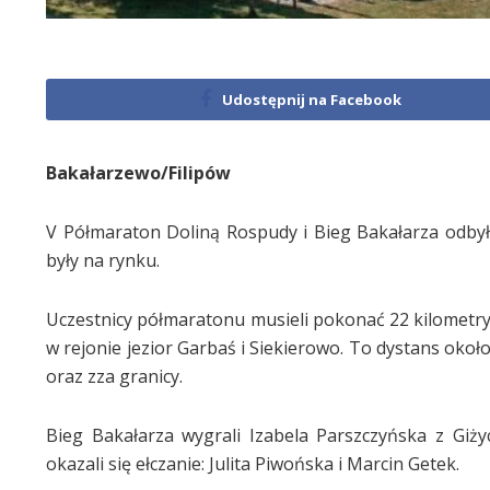
Udostępnij na Facebook
Bakałarzewo/Filipów
V Półmaraton Doliną Rospudy i Bieg Bakałarza odbyły 
były na rynku.
Uczestnicy półmaratonu musieli pokonać 22 kilometry
w rejonie jezior Garbaś i Siekierowo. To dystans około
oraz zza granicy.
Bieg Bakałarza wygrali Izabela Parszczyńska z Giż
okazali się ełczanie: Julita Piwońska i Marcin Getek.