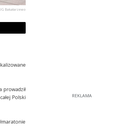
 UG Bakałarzewo
okalizowane
a prowadził
REKLAMA
całej Polski
ółmaratonie