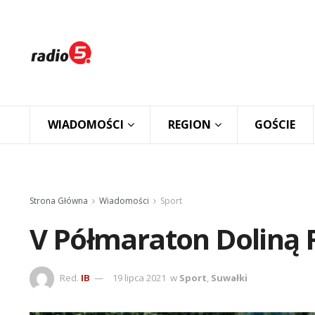
WIADOMOŚCI
REGION
GOŚCIE
Strona Główna
Wiadomości
Sport
V Półmaraton Doliną
Red.
IB
19 lipca 2021
w
Sport
,
Suwałki