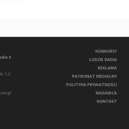
KONKURSY
dio 5
LUDZIE RADIA
REKLAMA
k. 1.2
PATRONAT MEDIALNY
POLITYKA PRYWATNOŚCI
com.pl
NADAWCA
KONTAKT