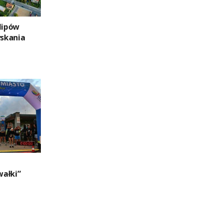
lipów
yskania
ałki”