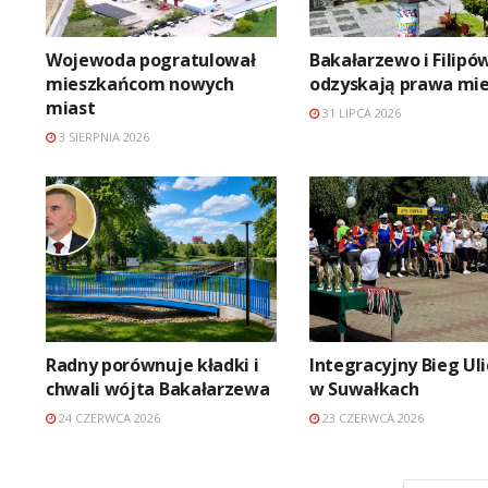
Wojewoda pogratulował
Bakałarzewo i Filipó
mieszkańcom nowych
odzyskają prawa mie
miast
31 LIPCA 2026
3 SIERPNIA 2026
Radny porównuje kładki i
Integracyjny Bieg Ul
chwali wójta Bakałarzewa
w Suwałkach
24 CZERWCA 2026
23 CZERWCA 2026