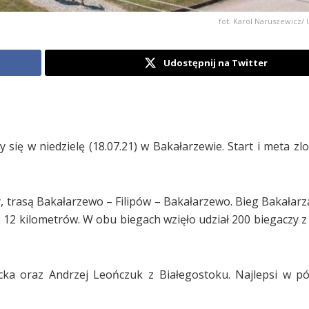
fot. Karol Naruszewicz/
Udostępnij na Twitter
się w niedzielę (18.07.21) w Bakałarzewie. Start i meta zl
, trasą Bakałarzewo – Filipów – Bakałarzewo. Bieg Bakałarz
 12 kilometrów. W obu biegach wzięło udział 200 biegaczy z 
ycka oraz Andrzej Leończuk z Białegostoku. Najlepsi w p