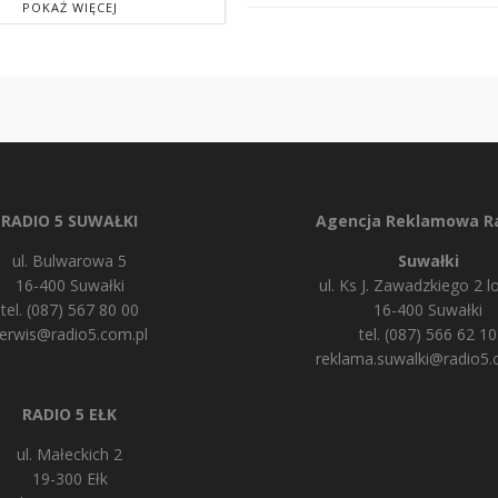
POKAŻ WIĘCEJ
RADIO 5 SUWAŁKI
Agencja Reklamowa Ra
ul. Bulwarowa 5
Suwałki
16-400 Suwałki
ul. Ks J. Zawadzkiego 2 lo
tel. (087) 567 80 00
16-400 Suwałki
erwis@radio5.com.pl
tel. (087) 566 62 10
reklama.suwalki@radio5.
RADIO 5 EŁK
ul. Małeckich 2
19-300 Ełk