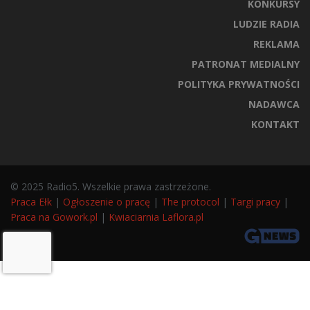
KONKURSY
LUDZIE RADIA
REKLAMA
PATRONAT MEDIALNY
POLITYKA PRYWATNOŚCI
NADAWCA
KONTAKT
© 2025 Radio5. Wszelkie prawa zastrzeżone.
Praca Ełk
|
Ogłoszenie o pracę
|
The protocol
|
Targi pracy
|
Praca na Gowork.pl
|
Kwiaciarnia Laflora.pl