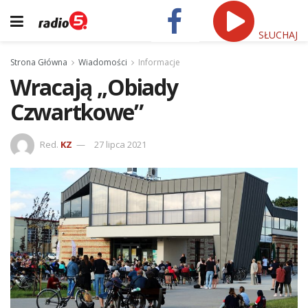
SŁUCHAJ
Strona Główna
Wiadomości
Informacje
Wracają ,,Obiady
Czwartkowe”
Red.
KZ
27 lipca 2021