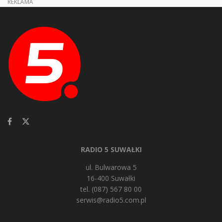
REKLAMA
RADIO 5 SUWAŁKI
ul. Bulwarowa 5
16-400 Suwałki
tel. (087) 567 80 00
serwis@radio5.com.pl