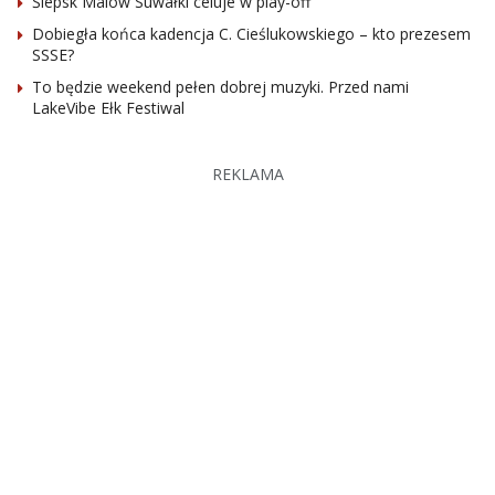
Ślepsk Malow Suwałki celuje w play-off
Dobiegła końca kadencja C. Cieślukowskiego – kto prezesem
SSSE?
To będzie weekend pełen dobrej muzyki. Przed nami
LakeVibe Ełk Festiwal
REKLAMA