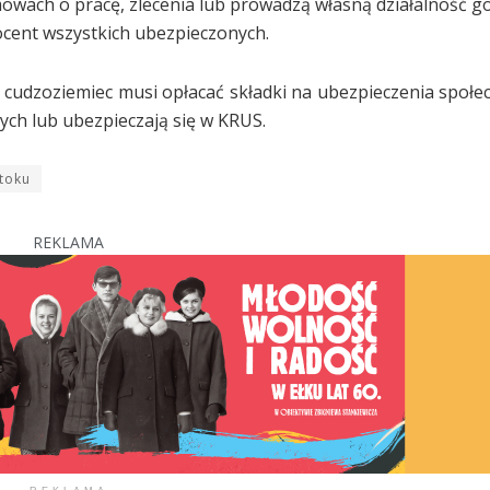
mowach o pracę, zlecenia lub prowadzą własną działalność g
cent wszystkich ubezpieczonych.
e cudzoziemiec musi opłacać składki na ubezpieczenia społe
ch lub ubezpieczają się w KRUS.
toku
REKLAMA