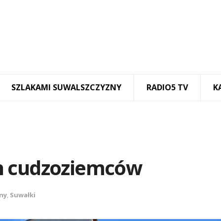
SZLAKAMI SUWALSZCZYZNY
RADIO5 TV
K
h cudzoziemców
ny
,
Suwałki