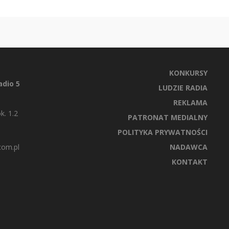
KONKURSY
dio 5
LUDZIE RADIA
REKLAMA
k. 1.2
PATRONAT MEDIALNY
POLITYKA PRYWATNOŚCI
com.pl
NADAWCA
KONTAKT