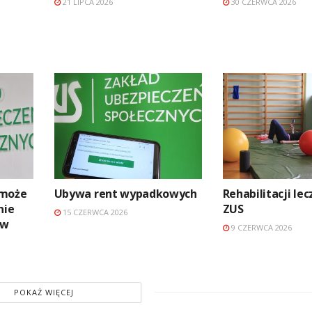
21 LIPCA 2026
30 CZERWCA 2026
 może
Ubywa rent wypadkowych
Rehabilitacji le
nie
ZUS
15 CZERWCA 2026
ów
9 CZERWCA 2026
POKAŻ WIĘCEJ