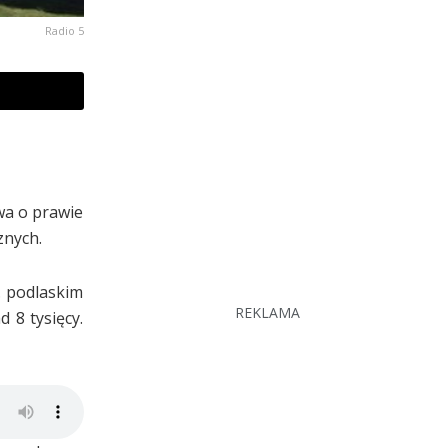
Radio 5
wa o prawie
znych.
. podlaskim
REKLAMA
 8 tysięcy.