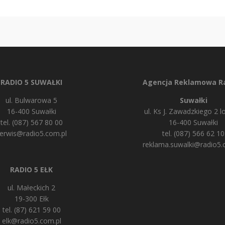
RADIO 5 SUWAŁKI
Agencja Reklamowa Ra
ul. Bulwarowa 5
Suwałki
16-400 Suwałki
ul. Ks J. Zawadzkiego 2 lo
tel. (087) 567 80 00
16-400 Suwałki
erwis@radio5.com.pl
tel. (087) 566 62 10
reklama.suwalki@radio5.
RADIO 5 EŁK
ul. Małeckich 2
19-300 Ełk
tel. (87) 621 59 00
elk@radio5.com.pl