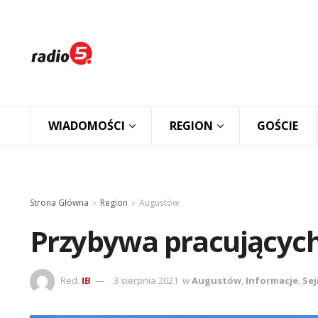
WIADOMOŚCI
REGION
GOŚCIE
Strona Główna
Region
Augustów
Przybywa pracującyc
Red.
IB
3 sierpnia 2021
w
Augustów
,
Informacje
,
Sej