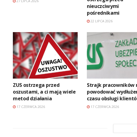
27 LIPCA 2026
nieuczciwymi
pośrednikami
22 LIPCA 2026
ZUS ostrzega przed
Strajk pracowników
oszustami, a ci mają wiele
powodować wydłuże
metod działania
czasu obsługi klient
17 CZERWCA 2026
17 CZERWCA 2026