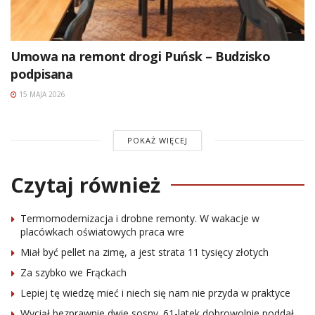
Umowa na remont drogi Puńsk – Budzisko
podpisana
15 MAJA 2026
POKAŻ WIĘCEJ
Czytaj również
Termomodernizacja i drobne remonty. W wakacje w
placówkach oświatowych praca wre
Miał być pellet na zimę, a jest strata 11 tysięcy złotych
Za szybko we Frąckach
Lepiej tę wiedzę mieć i niech się nam nie przyda w praktyce
Wyciął bezprawnie dwie sosny. 61-latek dobrowolnie poddał