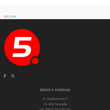
REKLAMA
RADIO 5 SUWAŁKI
ul. Bulwarowa 5
16-400 Suwałki
tel. (087) 567 80 00