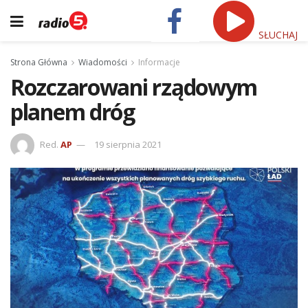
SŁUCHAJ
Strona Główna
Wiadomości
Informacje
Rozczarowani rządowym
planem dróg
Red.
AP
19 sierpnia 2021