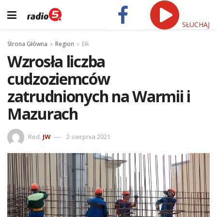
SŁUCHAJ
Strona Główna
Region
Ełk
Wzrosła liczba
cudzoziemców
zatrudnionych na Warmii i
Mazurach
Red.
JW
2 sierpnia 2021