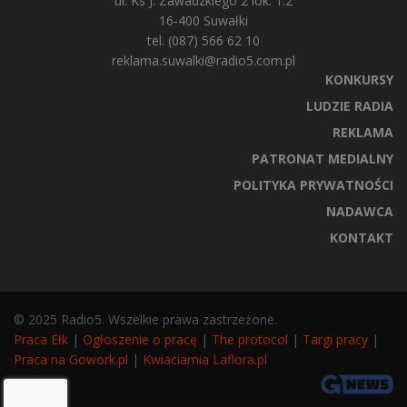
ul. Ks J. Zawadzkiego 2 lok. 1.2
16-400 Suwałki
tel. (087) 566 62 10
reklama.suwalki@radio5.com.pl
KONKURSY
LUDZIE RADIA
REKLAMA
PATRONAT MEDIALNY
POLITYKA PRYWATNOŚCI
NADAWCA
KONTAKT
© 2025 Radio5. Wszelkie prawa zastrzeżone.
Praca Ełk
|
Ogłoszenie o pracę
|
The protocol
|
Targi pracy
|
Praca na Gowork.pl
|
Kwiaciarnia Laflora.pl