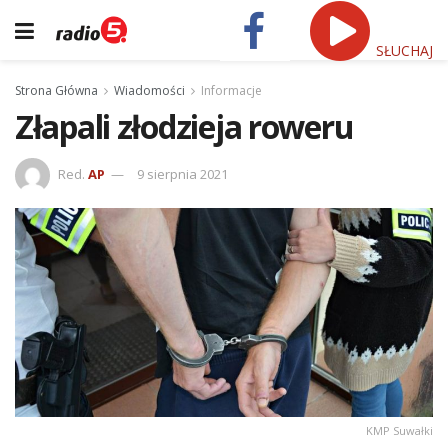
SŁUCHAJ
Strona Główna
Wiadomości
Informacje
Złapali złodzieja roweru
Red.
AP
9 sierpnia 2021
KMP Suwałki