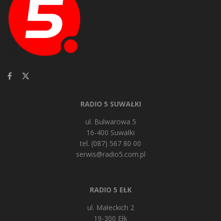
RADIO 5 SUWAŁKI
ul. Bulwarowa 5
16-400 Suwałki
tel. (087) 567 80 00
serwis@radio5.com.pl
RADIO 5 EŁK
ul. Małeckich 2
19-300 Ełk