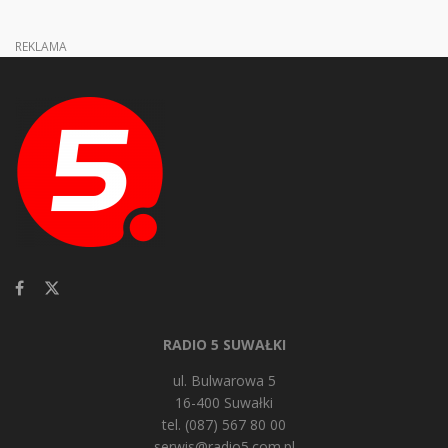
REKLAMA
RADIO 5 SUWAŁKI
ul. Bulwarowa 5
16-400 Suwałki
tel. (087) 567 80 00
serwis@radio5.com.pl