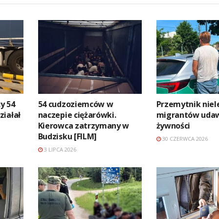
y 54
54 cudzoziemców w
Przemytnik niel
ziałał
naczepie ciężarówki.
migrantów udaw
Kierowca zatrzymany w
żywności
Budzisku [FILM]
30 CZERWCA 2026
3 LIPCA 2026