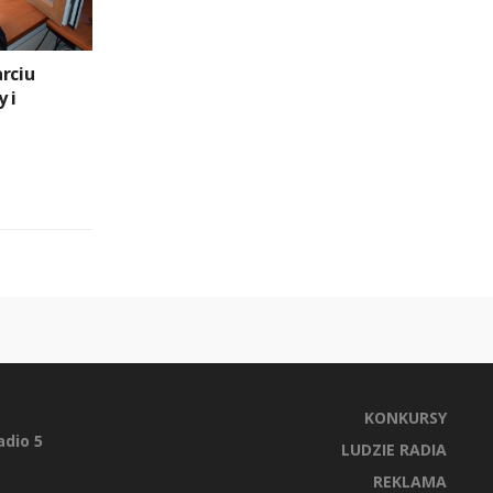
rciu
 i
KONKURSY
dio 5
LUDZIE RADIA
REKLAMA