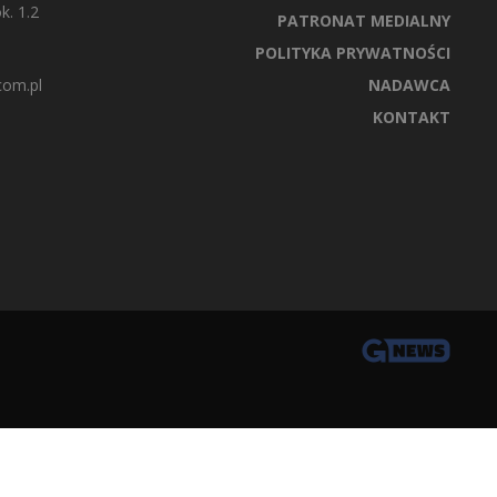
k. 1.2
PATRONAT MEDIALNY
POLITYKA PRYWATNOŚCI
com.pl
NADAWCA
KONTAKT