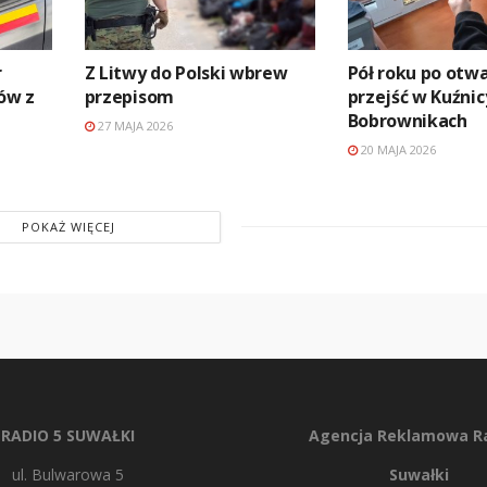
r
Z Litwy do Polski wbrew
Pół roku po otwa
ów z
przepisom
przejść w Kuźnicy
Bobrownikach
27 MAJA 2026
20 MAJA 2026
POKAŻ WIĘCEJ
RADIO 5 SUWAŁKI
Agencja Reklamowa Ra
ul. Bulwarowa 5
Suwałki