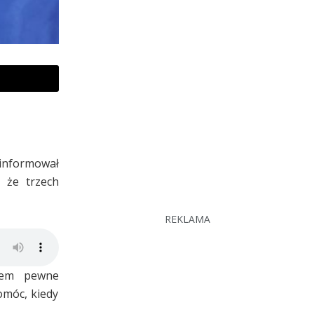
oinformował
, że trzech
REKLAMA
wiem pewne
omóc, kiedy