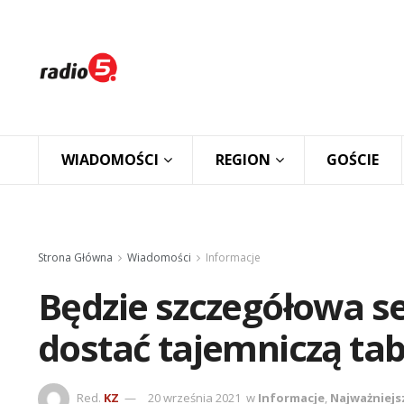
WIADOMOŚCI
REGION
GOŚCIE
Strona Główna
Wiadomości
Informacje
Będzie szczegółowa se
dostać tajemniczą tab
Red.
KZ
20 września 2021
w
Informacje
,
Najważniejs