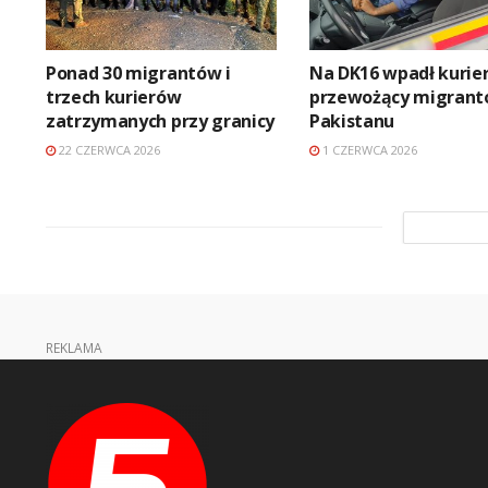
Ponad 30 migrantów i
Na DK16 wpadł kurie
trzech kurierów
przewożący migrant
zatrzymanych przy granicy
Pakistanu
22 CZERWCA 2026
1 CZERWCA 2026
REKLAMA