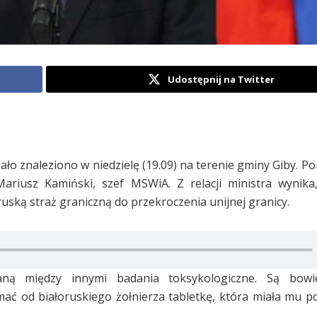
Udostępnij na Twitter
ało znaleziono w niedzielę (19.09) na terenie gminy Giby. P
Mariusz Kamiński, szef MSWiA. Z relacji ministra wynika
ruską straż graniczną do przekroczenia unijnej granicy.
taną między innymi badania toksykologiczne. Są bo
ać od białoruskiego żołnierza tabletkę, która miała mu p