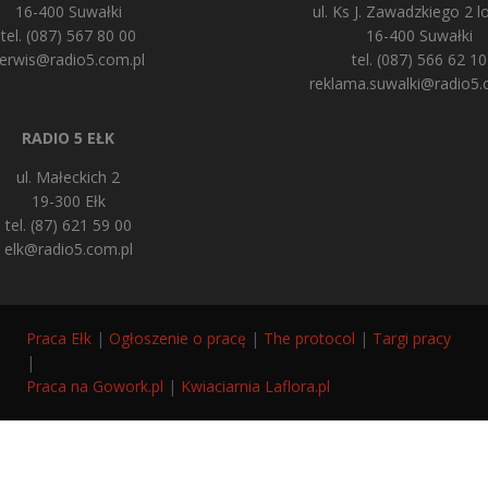
16-400 Suwałki
ul. Ks J. Zawadzkiego 2 lo
tel. (087) 567 80 00
16-400 Suwałki
erwis@radio5.com.pl
tel. (087) 566 62 10
reklama.suwalki@radio5.
RADIO 5 EŁK
ul. Małeckich 2
19-300 Ełk
tel. (87) 621 59 00
elk@radio5.com.pl
Praca Ełk
|
Ogłoszenie o pracę
|
The protocol
|
Targi pracy
|
Praca na Gowork.pl
|
Kwiaciarnia Laflora.pl