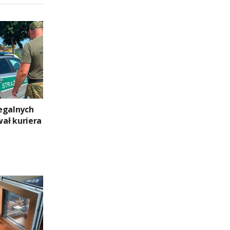
egalnych
ał kuriera