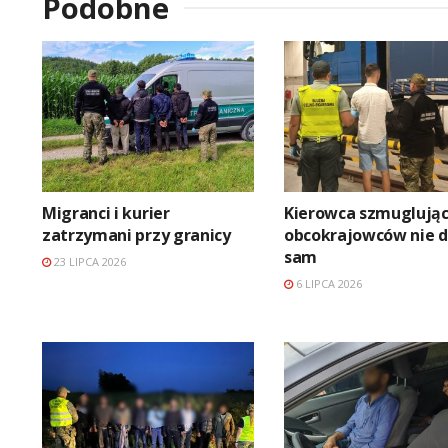
Podobne
Migranci i kurier
Kierowca szmuglując
zatrzymani przy granicy
obcokrajowców nie d
sam
23 LIPCA 2026
6 LIPCA 2026