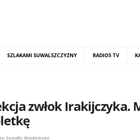
SZLAKAMI SUWALSZCZYZNY
RADIO5 TV
K
kcja zwłok Irakijczyka. 
letkę
ze
,
Suwałki
,
Wiadomości