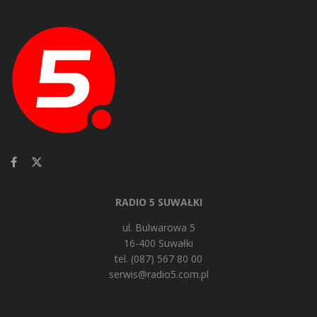
RADIO 5 SUWAŁKI
ul. Bulwarowa 5
16-400 Suwałki
tel. (087) 567 80 00
serwis@radio5.com.pl