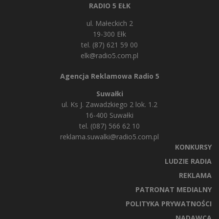
RADIO 5 EŁK
ul. Małeckich 2
19-300 Ełk
tel. (87) 621 59 00
elk@radio5.com.pl
Agencja Reklamowa Radio 5
Suwałki
ul. Ks J. Zawadzkiego 2 lok. 1.2
16-400 Suwałki
tel. (087) 566 62 10
reklama.suwalki@radio5.com.pl
KONKURSY
LUDZIE RADIA
REKLAMA
PATRONAT MEDIALNY
POLITYKA PRYWATNOŚCI
NADAWCA