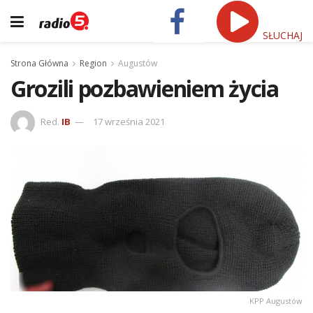
SŁUCHAJ
Strona Główna
Region
Augustów
Grozili pozbawieniem życia
Red.
IB
17 września 2021
KPP Augustów