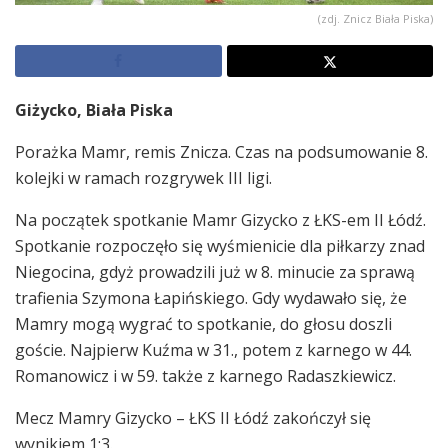
(zdj. Znicz Biała Piska)
Giżycko, Biała Piska
Porażka Mamr, remis Znicza. Czas na podsumowanie 8.
kolejki w ramach rozgrywek III ligi.
Na początek spotkanie Mamr Gizycko z ŁKS-em II Łódź.
Spotkanie rozpoczęło się wyśmienicie dla piłkarzy znad
Niegocina, gdyż prowadzili już w 8. minucie za sprawą
trafienia Szymona Łapińskiego. Gdy wydawało się, że
Mamry mogą wygrać to spotkanie, do głosu doszli
goście. Najpierw Kuźma w 31., potem z karnego w 44.
Romanowicz i w 59. także z karnego Radaszkiewicz.
Mecz Mamry Gizycko – ŁKS II Łódź zakończył się
wynikiem 1:3.