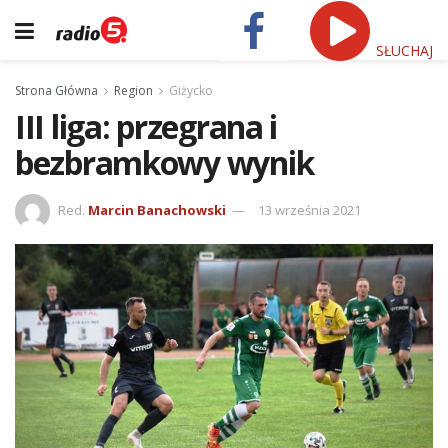
SŁUCHAJ
Strona Główna
Region
Giżycko
III liga: przegrana i
bezbramkowy wynik
Red.
Marcin Banachowski
13 września 2021