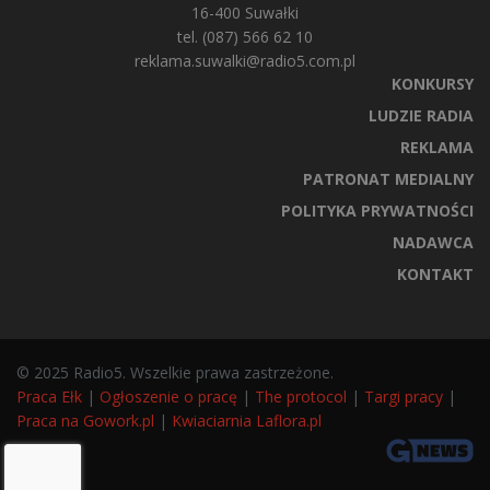
16-400 Suwałki
tel. (087) 566 62 10
reklama.suwalki@radio5.com.pl
KONKURSY
LUDZIE RADIA
REKLAMA
PATRONAT MEDIALNY
POLITYKA PRYWATNOŚCI
NADAWCA
KONTAKT
© 2025 Radio5. Wszelkie prawa zastrzeżone.
Praca Ełk
|
Ogłoszenie o pracę
|
The protocol
|
Targi pracy
|
Praca na Gowork.pl
|
Kwiaciarnia Laflora.pl