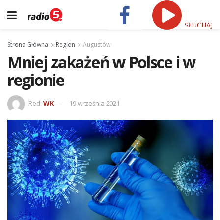
SŁUCHAJ
Strona Główna
Region
Augustów
Mniej zakażeń w Polsce i w
regionie
Red.
WK
19 września 2021