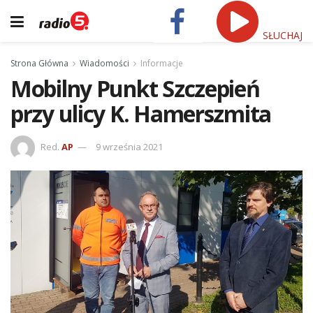
SŁUCHAJ
Strona Główna
Wiadomości
Informacje
Mobilny Punkt Szczepień
przy ulicy K. Hamerszmita
Red.
AP
9 września 2021