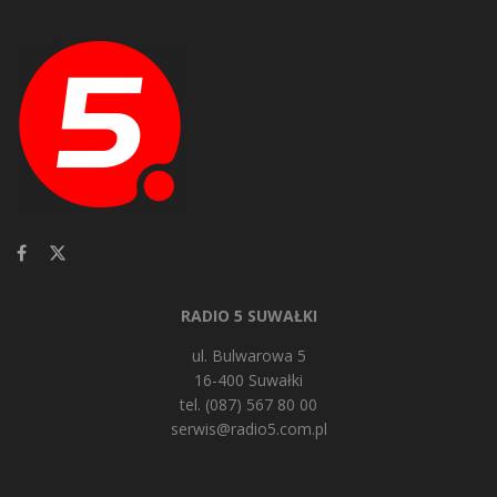
RADIO 5 SUWAŁKI
ul. Bulwarowa 5
16-400 Suwałki
tel. (087) 567 80 00
serwis@radio5.com.pl