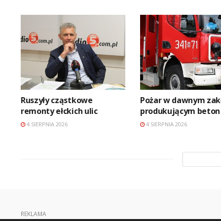
Ruszyły cząstkowe
Pożar w dawnym zak
remonty ełckich ulic
produkującym beton
4 SIERPNIA 2026
4 SIERPNIA 2026
REKLAMA