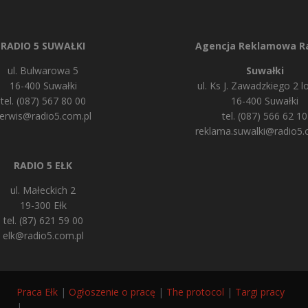
RADIO 5 SUWAŁKI
Agencja Reklamowa Ra
ul. Bulwarowa 5
Suwałki
16-400 Suwałki
ul. Ks J. Zawadzkiego 2 lo
tel. (087) 567 80 00
16-400 Suwałki
erwis@radio5.com.pl
tel. (087) 566 62 10
reklama.suwalki@radio5.
RADIO 5 EŁK
ul. Małeckich 2
19-300 Ełk
tel. (87) 621 59 00
elk@radio5.com.pl
Praca Ełk
|
Ogłoszenie o pracę
|
The protocol
|
Targi pracy
|