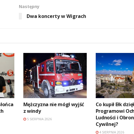
Następny
Dwa koncerty w Wigrach
słońca
Mężczyzna nie mógł wyjść
Co kupił Ełk dzię
ch
z windy
Programowi Oc
Ludności i Obro
5 SIERPNIA 2026
Cywilnej?
4 SIERPNIA 2026