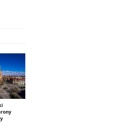
ki
hrony
ny