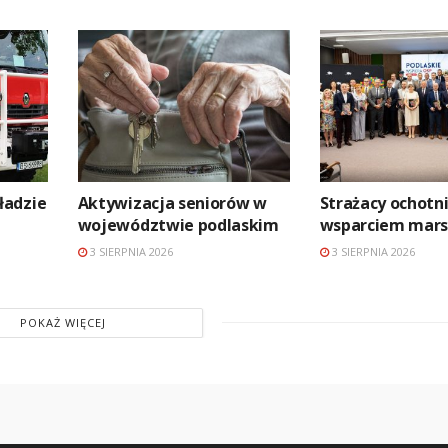
ładzie
Aktywizacja seniorów w
Strażacy ochotni
województwie podlaskim
wsparciem mars
3 SIERPNIA 2026
3 SIERPNIA 2026
POKAŻ WIĘCEJ