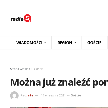
WIADOMOŚCI
REGION
GOŚCIE
Strona Główna
Goście
Można już znaleźć p
Red.
ate
17 września 2021
w
Goście