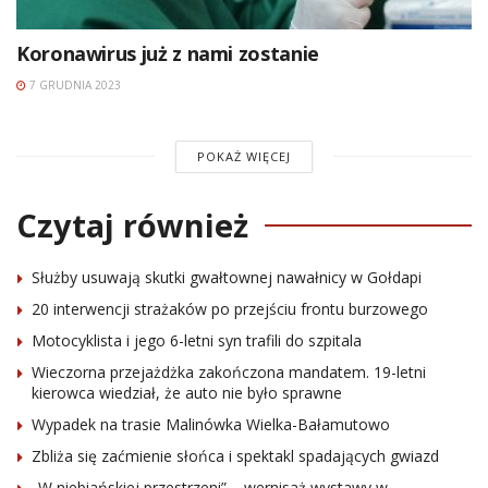
Koronawirus już z nami zostanie
7 GRUDNIA 2023
POKAŻ WIĘCEJ
Czytaj również
Służby usuwają skutki gwałtownej nawałnicy w Gołdapi
20 interwencji strażaków po przejściu frontu burzowego
Motocyklista i jego 6-letni syn trafili do szpitala
Wieczorna przejażdżka zakończona mandatem. 19-letni
kierowca wiedział, że auto nie było sprawne
Wypadek na trasie Malinówka Wielka-Bałamutowo
Zbliża się zaćmienie słońca i spektakl spadających gwiazd
„W niebiańskiej przestrzeni” – wernisaż wystawy w