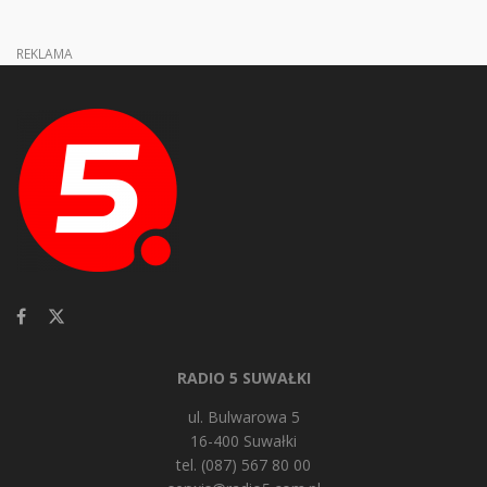
REKLAMA
RADIO 5 SUWAŁKI
ul. Bulwarowa 5
16-400 Suwałki
tel. (087) 567 80 00