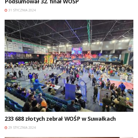
Podsumował 32. finał WOŚP
31 STYCZNIA 2024
233 688 złotych zebrał WOŚP w Suwałkach
29 STYCZNIA 2024