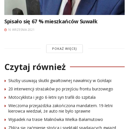
Spisało się 67 % mieszkańców Suwałk
16 WRZEŚNIA 2021
POKAŻ WIĘCEJ
Czytaj również
Służby usuwają skutki gwałtownej nawałnicy w Gołdapi
20 interwencji strażaków po przejściu frontu burzowego
Motocyklista i jego 6-letni syn trafili do szpitala
Wieczorna przejażdżka zakończona mandatem. 19-letni
kierowca wiedział, że auto nie było sprawne
Wypadek na trasie Malinówka Wielka-Bałamutowo
Zbliża się zaćmienie słońca i spektakl spadających gwiazd