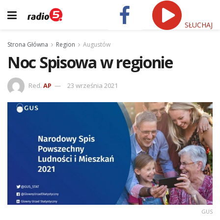
SŁUCHAJ
Strona Główna
Region
Augustów
Noc Spisowa w regionie
Red.
AP
23 września 2021
GUS