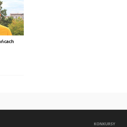
ańcach
KONKURSY