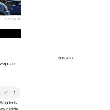
diecezja ełk
REKLAMA
owej nasz
 Wojciecha
any będzie