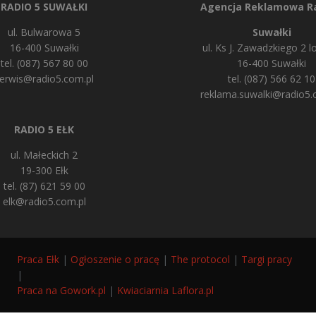
RADIO 5 SUWAŁKI
Agencja Reklamowa Ra
ul. Bulwarowa 5
Suwałki
16-400 Suwałki
ul. Ks J. Zawadzkiego 2 lo
tel. (087) 567 80 00
16-400 Suwałki
erwis@radio5.com.pl
tel. (087) 566 62 10
reklama.suwalki@radio5.
RADIO 5 EŁK
ul. Małeckich 2
19-300 Ełk
tel. (87) 621 59 00
elk@radio5.com.pl
Praca Ełk
|
Ogłoszenie o pracę
|
The protocol
|
Targi pracy
|
Praca na Gowork.pl
|
Kwiaciarnia Laflora.pl