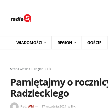
WIADOMOŚCI
REGION
GOŚCIE
Strona Główna
Region
Ełk
Pamiętajmy o rocznicy
Radzieckiego
Red.
WM
17 września 2021
w
Ełk