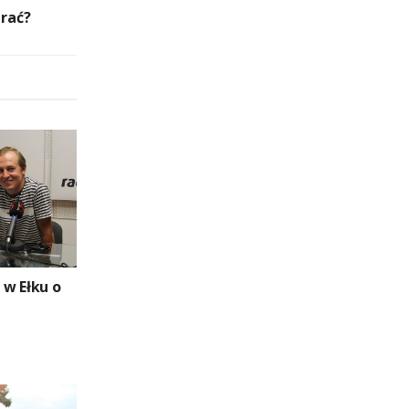
brać?
w Ełku o