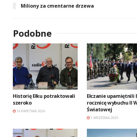
Miliony za cmentarne drzewa
Podobne
Historię Ełku potraktowali
Ełczanie upamiętnili 
szeroko
rocznicę wybuchu II 
Światowej
16 KWIETNIA 2026
1 WRZEŚNIA 2025