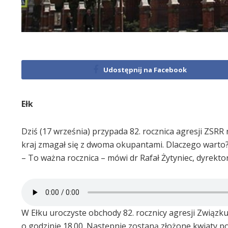
Udostępnij na Facebook
Ełk
Dziś (17 września) przypada 82. rocznica agresji ZSRR
kraj zmagał się z dwoma okupantami. Dlaczego warto? 
– To ważna rocznica – mówi dr Rafał Żytyniec, dyrekt
W Ełku uroczyste obchody 82. rocznicy agresji Związk
o godzinie 18.00. Następnie zostaną złożone kwiaty p