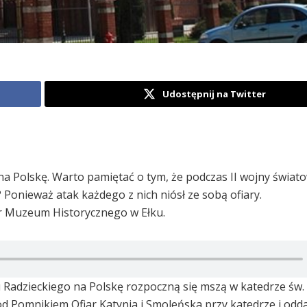
Udostępnij na Twitter
 na Polskę. Warto pamiętać o tym, że podczas II wojny świat
Ponieważ atak każdego z nich niósł ze sobą ofiary.
or Muzeum Historycznego w Ełku.
u Radzieckiego na Polskę rozpoczną się mszą w katedrze św.
od Pomnikiem Ofiar Katynia i Smoleńska przy katedrze i odd