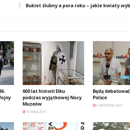
Bukiet ślubny a pora roku – jakie kwiaty wy
86.
600 lat historii Ełku
Będą debatować 
Wojny
podczas wyjątkowej Nocy
Polsce
Muzeów
2 WRZEŚNIA 2024
18 MAJA 2025