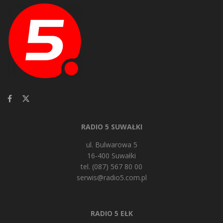
RADIO 5 SUWAŁKI
ul. Bulwarowa 5
16-400 Suwałki
tel. (087) 567 80 00
serwis@radio5.com.pl
RADIO 5 EŁK