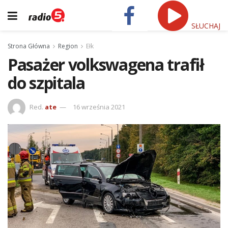
SŁUCHAJ
Strona Główna
Region
Ełk
Pasażer volkswagena trafił
do szpitala
Red.
ate
16 września 2021