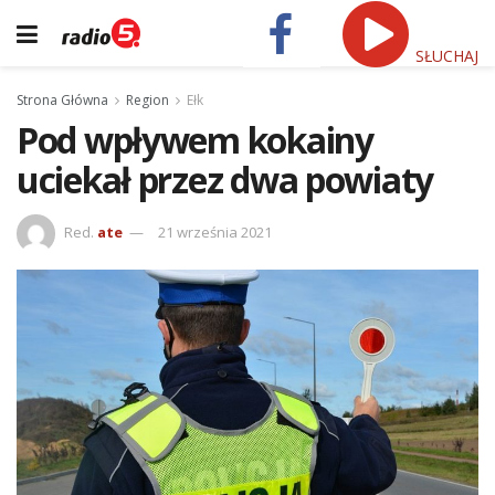
SŁUCHAJ
Strona Główna
Region
Ełk
Pod wpływem kokainy
uciekał przez dwa powiaty
Red.
ate
21 września 2021