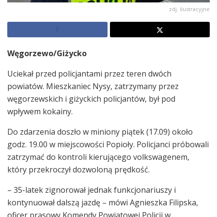
zdj. ilustracyjne
Węgorzewo/Giżycko
Uciekał przed policjantami przez teren dwóch
powiatów. Mieszkaniec Nysy, zatrzymany przez
węgorzewskich i giżyckich policjantów, był pod
wpływem kokainy.
Do zdarzenia doszło w miniony piątek (17.09) około
godz. 19.00 w miejscowości Popioły. Policjanci próbowali
zatrzymać do kontroli kierującego volkswagenem,
który przekroczył dozwoloną prędkość.
– 35-latek zignorował jednak funkcjonariuszy i
kontynuował dalszą jazdę – mówi Agnieszka Filipska,
oficer prasowy Komendy Powiatowej Policji w