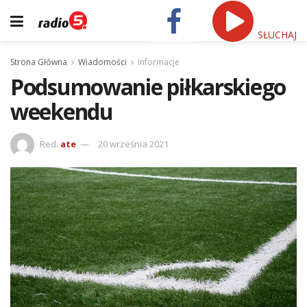
SŁUCHAJ
Strona Główna
Wiadomości
Informacje
Podsumowanie piłkarskiego
weekendu
Red.
ate
20 września 2021