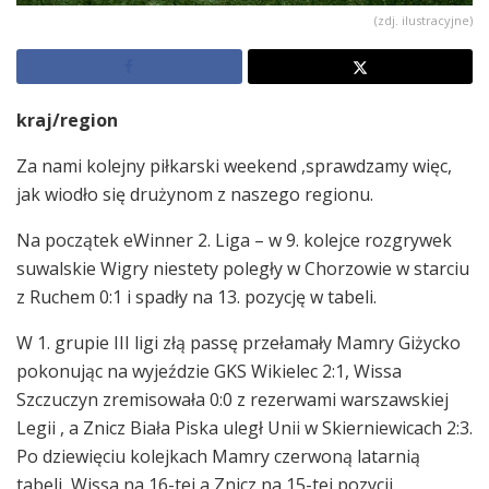
(zdj. ilustracyjne)
kraj/region
Za nami kolejny piłkarski weekend ,sprawdzamy więc,
jak wiodło się drużynom z naszego regionu.
Na początek eWinner 2. Liga – w 9. kolejce rozgrywek
suwalskie Wigry niestety poległy w Chorzowie w starciu
z Ruchem 0:1 i spadły na 13. pozycję w tabeli.
W 1. grupie III ligi złą passę przełamały Mamry Giżycko
pokonując na wyjeździe GKS Wikielec 2:1, Wissa
Szczuczyn zremisowała 0:0 z rezerwami warszawskiej
Legii , a Znicz Biała Piska uległ Unii w Skierniewicach 2:3.
Po dziewięciu kolejkach Mamry czerwoną latarnią
tabeli, Wissa na 16-tej a Znicz na 15-tej pozycji.