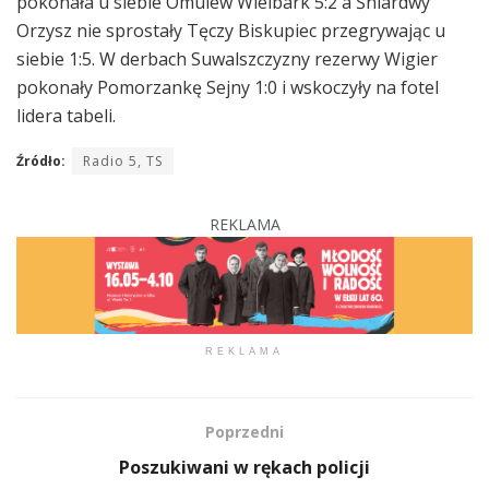
pokonała u siebie Omulew Wielbark 5:2 a Śniardwy
Orzysz nie sprostały Tęczy Biskupiec przegrywając u
siebie 1:5. W derbach Suwalszczyzny rezerwy Wigier
pokonały Pomorzankę Sejny 1:0 i wskoczyły na fotel
lidera tabeli.
Źródło:
Radio 5, TS
REKLAMA
REKLAMA
Poprzedni
Poszukiwani w rękach policji