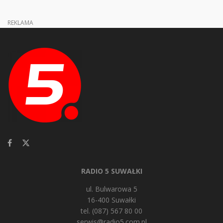
REKLAMA
RADIO 5 SUWAŁKI
ul. Bulwarowa 5
16-400 Suwałki
tel. (087) 567 80 00
serwis@radio5.com.pl