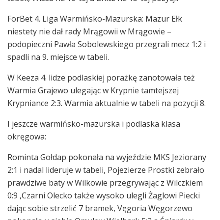
ForBet 4. Liga Warmińsko-Mazurska: Mazur Ełk
niestety nie dał rady Mrągowii w Mrągowie –
podopieczni Pawła Sobolewskiego przegrali mecz 1:2 i
spadli na 9. miejsce w tabeli.
W Keeza 4. lidze podlaskiej porażkę zanotowała też
Warmia Grajewo ulegając w Krypnie tamtejszej
Krypniance 2:3. Warmia aktualnie w tabeli na pozycji 8.
I jeszcze warmińsko-mazurska i podlaska klasa
okręgowa:
Rominta Gołdap pokonała na wyjeździe MKS Jeziorany
2:1 i nadal lideruje w tabeli, Pojezierze Prostki zebrało
prawdziwe baty w Wilkowie przegrywając z Wilczkiem
0:9 ,Czarni Olecko także wysoko ulegli Żaglowi Piecki
dając sobie strzelić 7 bramek, Vęgoria Węgorzewo