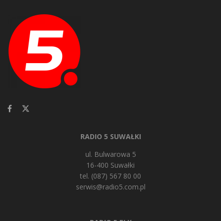
RADIO 5 SUWAŁKI
ul. Bulwarowa 5
16-400 Suwałki
tel. (087) 567 80 00
serwis@radio5.com.pl