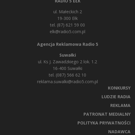
RADIO 5 EŁK
ul. Małeckich 2
19-300 Ełk
tel. (87) 621 59 00
elk@radio5.com.pl
Agencja Reklamowa Radio 5
Suwałki
ul. Ks J. Zawadzkiego 2 lok. 1.2
16-400 Suwałki
tel. (087) 566 62 10
reklama.suwalki@radio5.com.pl
KONKURSY
LUDZIE RADIA
REKLAMA
PATRONAT MEDIALNY
POLITYKA PRYWATNOŚCI
NADAWCA